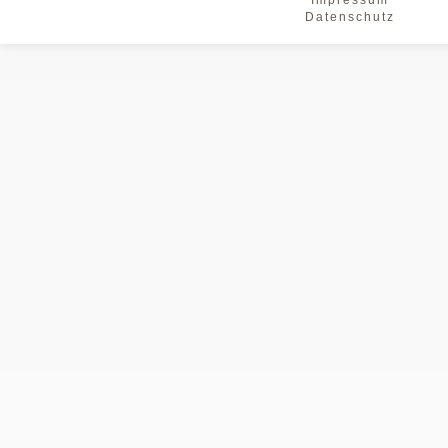
Impressum
überspringen
Datenschutz